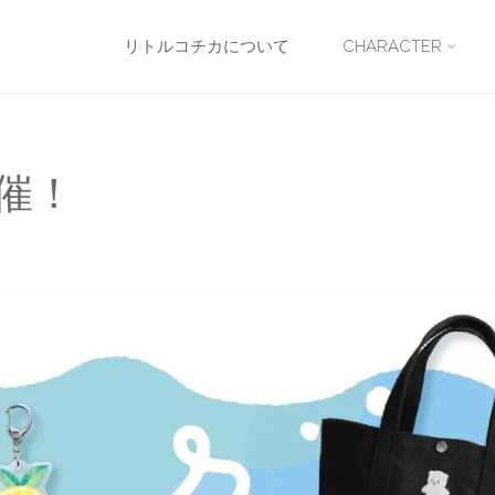
コ
リトルコチカについて
CHARACTER
ン
テ
催！
ン
ツ
へ
ス
キ
ッ