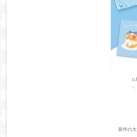
1
リ
新作の大