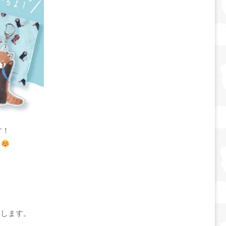
す！
す
販します。