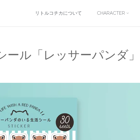
コ
リトルコチカについて
CHARACTER
ン
テ
ートシール「レッサーパンダ
ン
ツ
へ
ス
キ
ッ