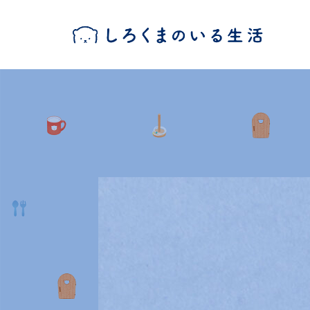
コ
ン
テ
ン
ツ
へ
ス
キ
ッ
プ