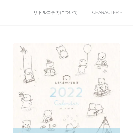
コ
リトルコチカについて
CHARACTER
ン
テ
ン
ツ
へ
ス
キ
ッ