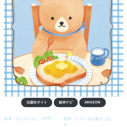
出版社サイト
絵本ナビ
AMAZON
絵本「もふちゃん」（PHP）
絵本「しろくまのあさごは
ん」