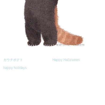
カウチポテト
Happy Halloween
happy holidays